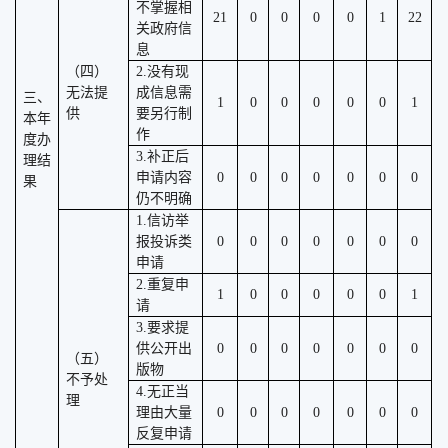
不掌握相
21
0
0
0
0
1
22
关政府信
息
（四）
2.没有现
无法提
成信息需
三、
1
0
0
0
0
0
1
供
要另行制
本年
作
度办
3.补正后
理结
申请内容
0
0
0
0
0
0
0
果
仍不明确
1.信访举
报投诉类
0
0
0
0
0
0
0
申请
2.重复申
1
0
0
0
0
0
1
请
3.要求提
供公开出
0
0
0
0
0
0
0
（五）
版物
不予处
4.无正当
理
理由大量
0
0
0
0
0
0
0
反复申请