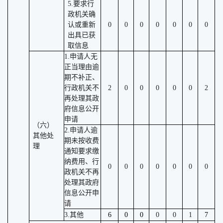
5.要求行
政机关确
认或重新
0
0
0
0
0
0
0
出具已获
取信息
1.申请人无
正当理由逾
期不补正、
行政机关不
2
0
0
0
0
0
2
再处理其政
府信息公开
申请
（六）
2.申请人逾
其他处
期未按收费
理
通知要求缴
纳费用、行
0
0
0
0
0
0
0
政机关不再
处理其政府
信息公开申
请
3.其他
6
0
0
0
0
1
7