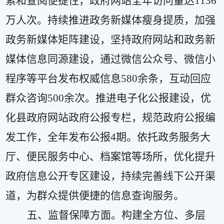
索和查阅便捷性，
政府网站
全年访问量达
1
136
万人次。
持续推进政务新媒体瘦身提质，
加强
政务新媒体矩阵建设，
坚持政府网站和政务新
媒体信息同源建设，
通过微信公众号、
微信小
程序
等平台发布权威信息
580
余条，互动回应
群众咨询
500
余次。
推进电子化公报建设，优
化县政府网站政府公报专栏，
规范政府公报编
发工作，全年
发布
公报
4
期
。
依托
政务服务大
厅、便民
服务中心、档案馆等场所，
优化提升
政府信息公开专区建设，持续
完善线下公开渠
道，为群众提供便捷的信息查询服务。
五、监督保障方面。
构建全方位、多层