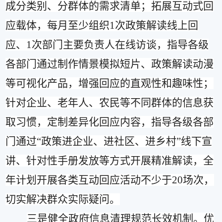
成分类别、分群体的需求清单；拓展互动式回
应载体，每
月至少
组织
1
次政策解读
线上回
应
、
1
次部门
主要
负责人在线访谈，
指导各级
各部门通过
制作情景模拟短片、政策解读动漫
等可视化产品，增强回应的直观性和趣味性；
针对企业、老年人、农民等不同群体的信息获
取习惯，定制差异化回应内容，
指导各级各部
门
通过
“
政策进企业、进社区、进乡村
”
线下宣
讲、针对性手册发放等方式开展精准解读，全
年计划开展各类互动回应活动不少于
20
场次，
切实解决群众实际疑问。
三是
健全政府信息清理规范长效机制。
优