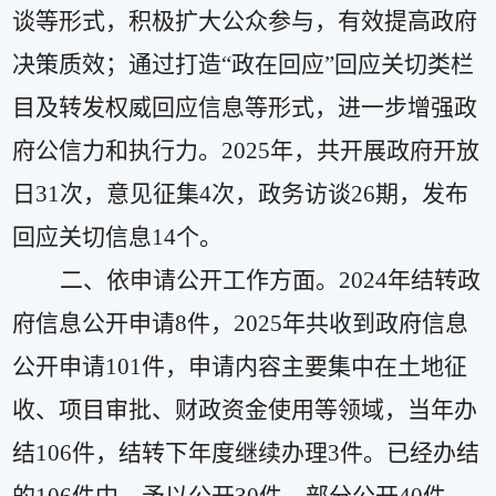
谈等形式，积极扩大公众参与，有效提高政府
决策质效；通过打造
“政在回应”回应关切类栏
目及转发权威回应信息等形式，进一步增强政
府公信力和执行力。
2025
年，共开展政府开放
日
31
次，意见征集
4
次，政务访谈
26
期，发布
回应关切信息
14
个。
二、依申请公开工作方面。
2024
年结转政
府信息公开申请
8
件，
2025
年共收到政府信息
公开申请
101
件，申请内容主要集中在土地征
收、项目审批、财政资金使用等领域
，当年办
结
106
件，结转下年度继续办理
3
件。已经办结