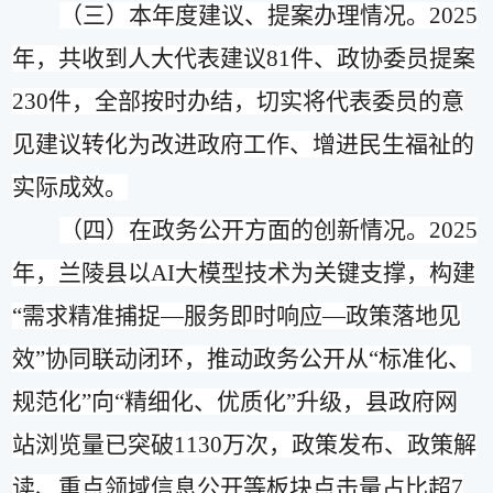
（三）
本年度建议、提案办理情况。
2025
年，共收到人大代表建议
81
件、政协委员提案
230
件，全部按时办结
，
切实将代表委员的意
见建议转化为改进政府工作、增进民生福祉的
实际成效
。
（四）
在政务公开方面的创新情况。
2025
年，兰陵县以
AI
大模型技术为关键支撑，构建
“
需求精准捕捉
—
服务即时响应
—
政策落地见
效
”
协同联动闭环，推动政务公开从
“
标准化、
规范化
”
向
“
精细化、优质化
”
升级，县政府网
站浏览量已突破
1
1
30
万次，政策发布、政策解
读、重点领域信息公开等板块点击量占比超
7