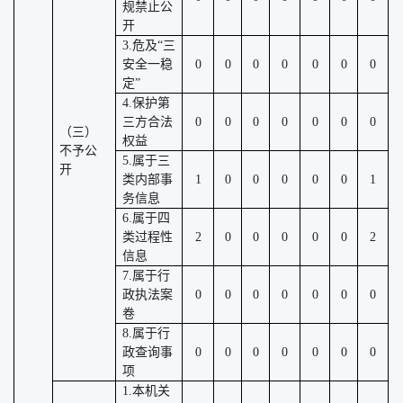
规禁止公
开
3.危及“三
安全一稳
0
0
0
0
0
0
0
定”
4.保护第
三方合法
0
0
0
0
0
0
0
（三）
权益
不予公
5.属于三
开
类内部事
1
0
0
0
0
0
1
务信息
6.属于四
类过程性
2
0
0
0
0
0
2
信息
7.属于行
政执法案
0
0
0
0
0
0
0
卷
8.属于行
政查询事
0
0
0
0
0
0
0
项
1.本机关