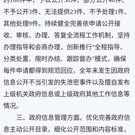
的
106
件中，予以公开
30
件、部分公开
40
件、
不予公开
3
件、无法提供
23
件、不予处理
1
件、
其他处理
9
件
。
持续
健全完善依申请公开接
收、审核、办理、答复全流程工作机制，坚持
办理指导和会商办理，创新推行
“
全程指导、
分类处置、限时办结、跟踪督办
”
模式，确保
每件申请都得到规范回应，全年未发生因政府
信息公开不当引发的失泄密事件以及擅自发布
上级机关政府信息或上级政府其他工作信息等
情况。
三、政府信息管理方面。
优化完善政府信
息主动公开目录，细化公开范围和内容标准，