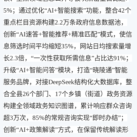
5%
；通过优化
“AI+
智能搜索
”
功能，整合
42
个
重点栏目资源构建
2.2
万条政府信息数据池，
创新
“AI
速答
+
智能推荐
+
精准匹配
”
模式，使信
息筛选时间平均缩短
35%
，网站日均搜索量增
长
2.3
倍，
“
一次性获取所需信息
”
占比达
91%
；
升级
“AI+
智能问答
”
模块，打造
“
晓陵通
”
智能
服务品牌，对接
DeepSeek
结构化大数据库，整
合全县
26
个部门、
17
个乡镇（街道）政务资源
构建全领域政务知识图谱，累计响应群众咨询
超
3
万次，
85%
的常规咨询实现
“
即时办结
”
；
创新
“AI+
政策解读
”
方式，在保留传统解读形