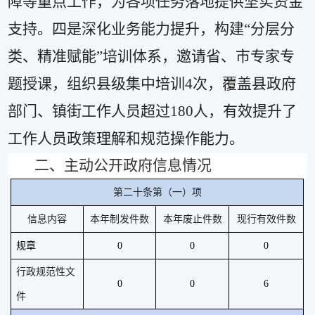
障等重点工作，为各项任务落地提供坚实资金
支持。四是深化业务能力提升，构建
“
分层分
类、精准赋能
”
培训体系，邀请省、市专家专
题授课，组织县级集中培训
4
次，覆盖
县政府
部门、镇街
工作人员
超过
1
80
人
，有效
提升
了
工作人员政策理解和规范操作能力。
二、主动公开政府信息情况
第二十条第（一）项
信息内容
本年制发件数
本年废止件数
现行有效件数
规章
0
0
0
行政规范性文
0
0
6
件