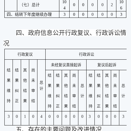
10
10
（七）总计
0
0
0
0
2
4
6
四、结转下年度继续办理
3
0
0
0
0
0
3
四、政府信息公开行政复议、行政诉讼情
况
行政复议
行政诉讼
未经复议直接起诉
复议后起诉
结
结
其
尚
结
结
其
尚
结
结
其
尚
果
果
他
未
总
果
果
他
未
总
果
果
他
未
总
计
维
纠
结
审
维
纠
结
审
计
维
纠
结
审
计
持
正
果
结
持
正
果
结
持
正
果
结
3
0
1
0
4
0
0
0
0
0
3
0
0
0
3
五、存在的主要问题及改进情况