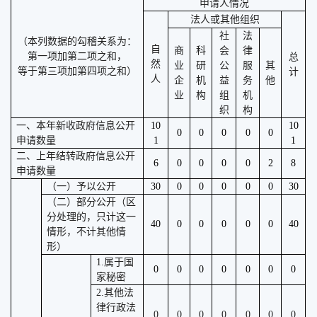
申请人情况
法人或其他组织
社
法
（本列数据的勾稽关系为：
自
商
科
会
律
第一项加第二项之和，
总
然
业
研
公
服
其
等于第三项加第四项之和）
计
人
企
机
益
务
他
业
构
组
机
织
构
一、本年新收政府信息公开
10
10
0
0
0
0
0
申请数量
1
1
二、上年结转政府信息公开
6
0
0
0
0
2
8
申请数量
（一）予以公开
30
0
0
0
0
0
30
（二）部分公开（区
分处理的，只计这一
40
0
0
0
0
0
40
情形，不计其他情
形）
1.属于国
0
0
0
0
0
0
0
家秘密
2.其他法
律行政法
0
0
0
0
0
0
0